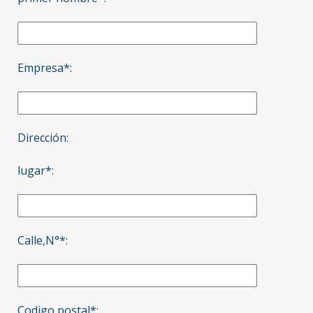
Empresa*:
Dirección:
lugar*:
Calle,N°*:
Codigo postal*: