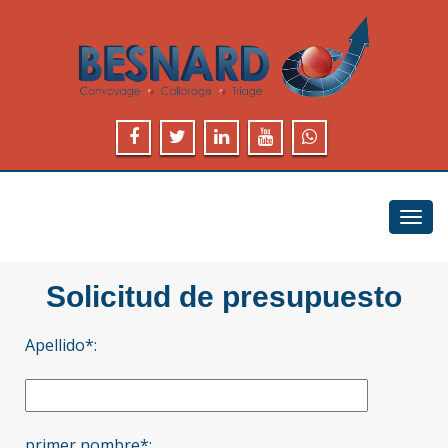
Toggl
navig
Solicitud de presupuesto
Apellido*:
primer nombre*: