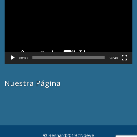
de
vídeo
00:00
26:40
Nuestra Página
© Besnard2019#Ndeye