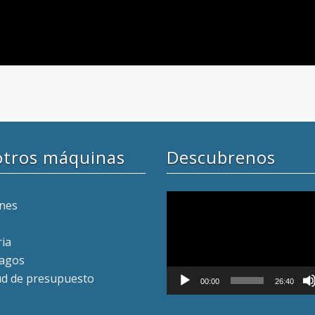
otros máquinas
Descubrenos
Reproductor
ones
de
vídeo
ria
ragos
tud de presupuesto
00:00
26:40