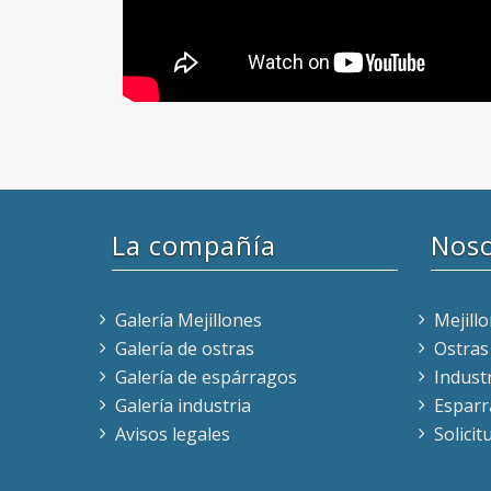
La compañía
Nos
Galería Mejillones
Mejill
Galería de ostras
Ostras
Galería de espárragos
Indust
Galería industria
Espar
Avisos legales
Solici