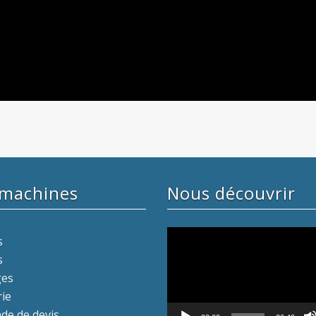
 machines
Nous découvrir
Lecteur
s
vidéo
s
ges
rie
e de devis