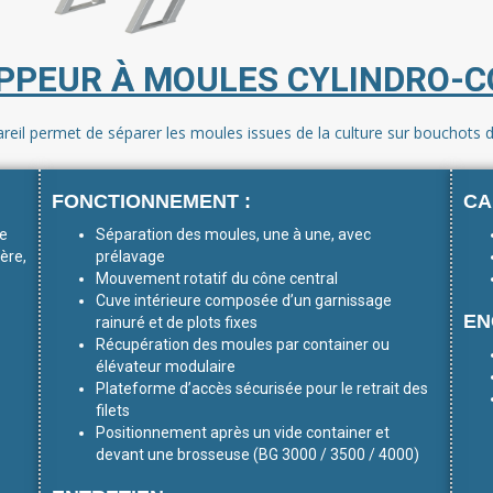
PPEUR À MOULES CYLINDRO-C
reil permet de séparer les moules issues de la culture sur bouchots de
FONCTIONNEMENT :
CA
re
Séparation des moules, une à une, avec
ère,
prélavage
Mouvement rotatif du cône central
Cuve intérieure composée d’un garnissage
EN
rainuré et de plots fixes
Récupération des moules par container ou
élévateur modulaire
Plateforme d’accès sécurisée pour le retrait des
filets
Positionnement après un vide container et
devant une brosseuse (BG 3000 / 3500 / 4000)