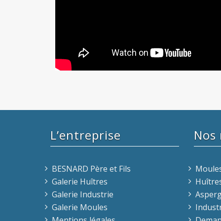
L’entreprise
Nos
BESNARD Père et Fils
Moule
Galerie Huîtres
Huître
Galerie Industrie
Asper
Galerie Moules
Indust
Mentions légales
Demand