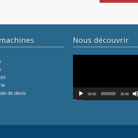
 machines
Nous découvrir
Lecteur
s
vidéo
s
ges
rie
e de devis
00:00
26:40