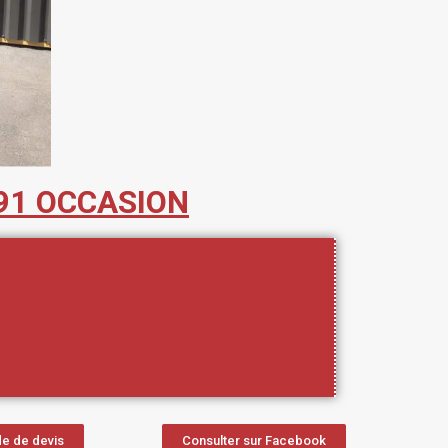
91 OCCASION
€
e de devis
Consulter sur Facebook