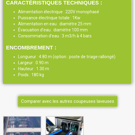
CARACTÉRISTIQUES TECHNIQUES :
Alimentation électrique : 220V monophasé
Puissance électrique totale : 1Kw
Alimentation en eau : diamètre 25 mm
Évacuation d’eau : diamètre 100 mm
Consommation d’eau : 3 m3/h à 4 bars
ENCOMBREMENT :
Longueur : 4.80 m (option : poste de triage rallongé)
Largeur : 0.90 m
Hauteur : 1.30 m
Poids : 180 kg
Comparer avec les autres coupeuses laveuses