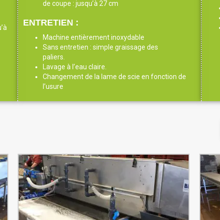
de coupe : jusqu’à 27 cm
ENTRETIEN :
u’à
Machine entièrement inoxydable
Sans entretien : simple graissage des
paliers.
Lavage à l’eau claire.
Changement de la lame de scie en fonction de
l’usure