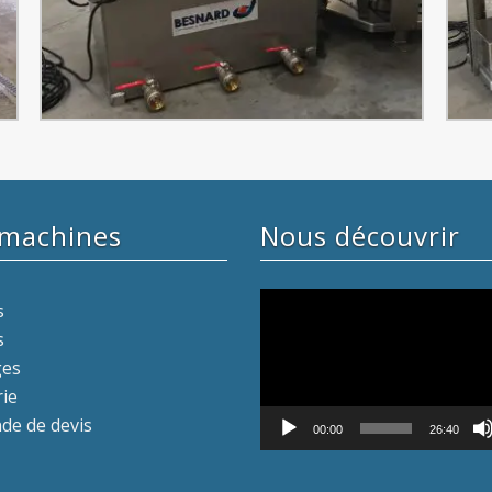
 machines
Nous découvrir
Lecteur
s
vidéo
s
ges
rie
e de devis
00:00
26:40