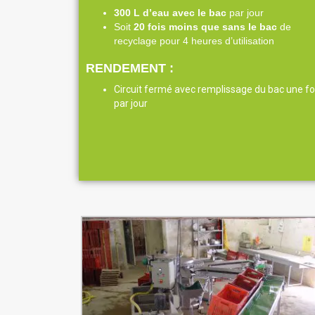
300 L d’eau avec le bac
par jour
Soit
20 fois moins que sans le bac
de
recyclage pour 4 heures d’utilisation
RENDEMENT :
Circuit fermé avec remplissage du bac une fo
par jour