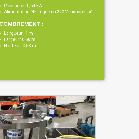
Puissance : 0,64 kW
Alimentation électrique en 220 V monophasé
COMBREMENT :
Longueur : 1 m
Largeur : 0.60 m
Hauteur : 0.53 m